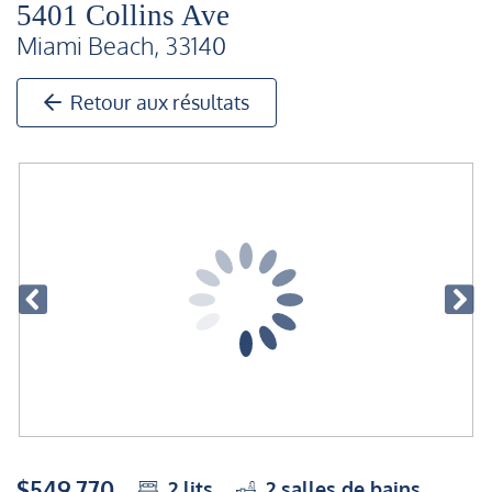
5401 Collins Ave
Miami Beach, 33140
Retour aux résultats
$549,770
2
lits
2
salles de bains