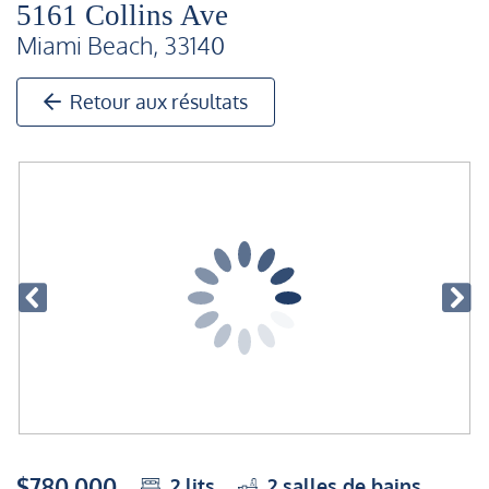
5161 Collins Ave
Miami Beach, 33140
Retour aux résultats
$780,000
2
lits
2
salles de bains