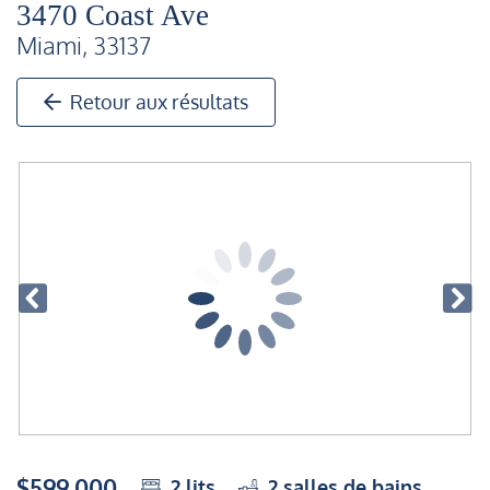
3470 Coast Ave
Miami, 33137
Retour aux résultats
$599,000
2
lits
2
salles de bains