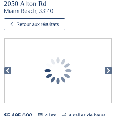
2050 Alton Rd
Miami Beach, 33140
Retour aux résultats
$5,495,000
4
lits
4
salles de bains