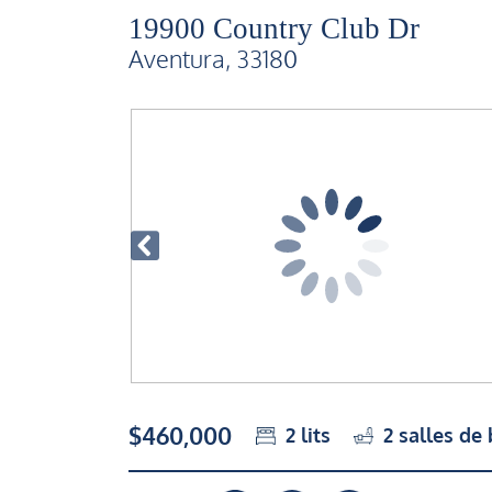
19900 Country Club Dr
Aventura, 33180
$460,000
2
lits
2
salles de