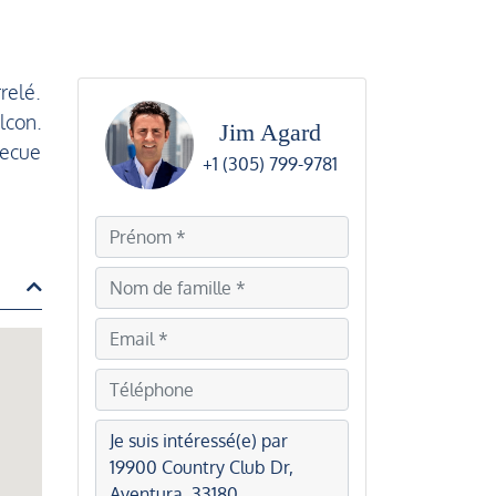
relé.
lcon.
Jim Agard
becue
+1 (305) 799-9781