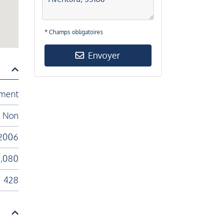
* Champs obligatoires
Envoyer
ment
Non
2006
,080
428