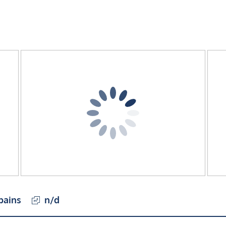
 bains
n/d