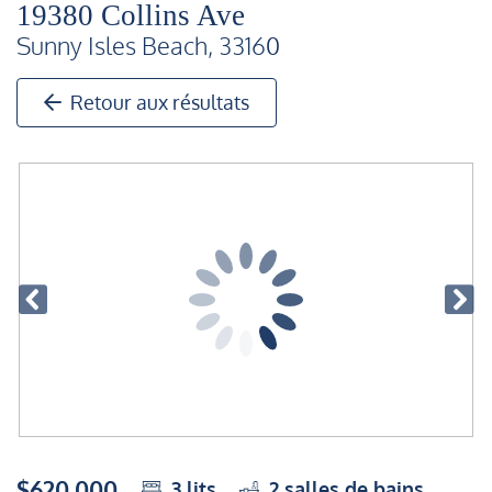
19380 Collins Ave
Sunny Isles Beach, 33160
Retour aux résultats
$620,000
3
lits
2
salles de bains