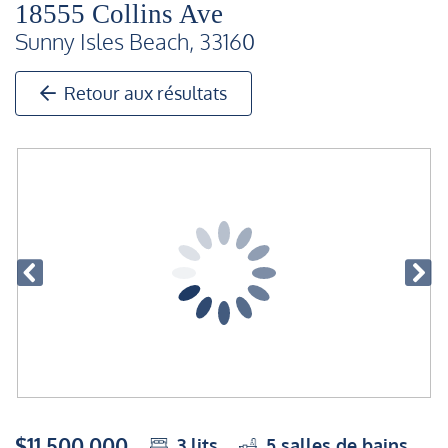
18555 Collins Ave
Sunny Isles Beach, 33160
Retour aux résultats
$11,500,000
3
lits
5
salles de bains