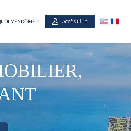
Accès Club
UOI VENDÔME ?
OBILIER,
VANT